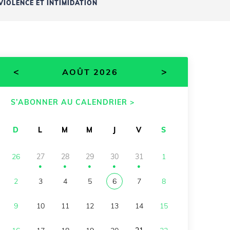
VIOLENCE ET INTIMIDATION
<
>
AOÛT 2026
S’ABONNER AU CALENDRIER >
D
L
M
M
J
V
S
26
27
28
29
30
31
1
●
●
●
●
●
2
3
4
5
6
7
8
9
10
11
12
13
14
15