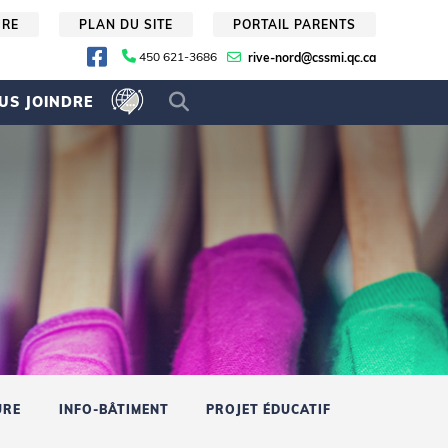
URE
PLAN DU SITE
PORTAIL PARENTS
450 621-3686
rive-nord@cssmi.qc.ca
US JOINDRE
URE
INFO-BÂTIMENT
PROJET ÉDUCATIF