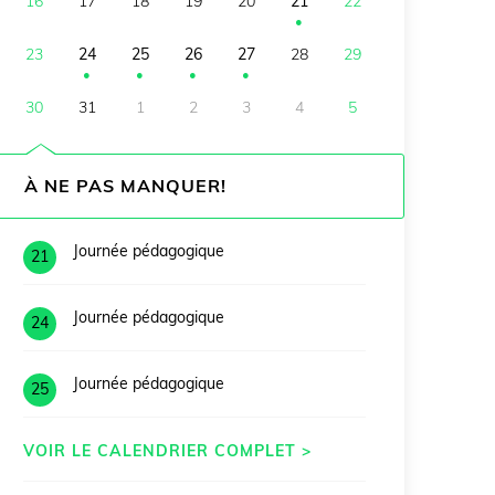
16
17
18
19
20
21
22
●
23
24
25
26
27
28
29
●
●
●
●
30
31
1
2
3
4
5
À NE PAS MANQUER!
Journée pédagogique
21
Journée pédagogique
24
Journée pédagogique
25
VOIR LE CALENDRIER COMPLET >