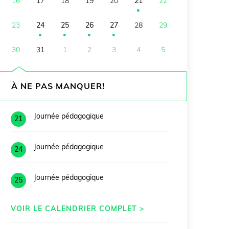
16
17
18
19
20
21
22
●
23
24
25
26
27
28
29
●
●
●
●
30
31
1
2
3
4
5
À NE PAS MANQUER!
Journée pédagogique
21
Journée pédagogique
24
Journée pédagogique
25
VOIR LE CALENDRIER COMPLET >