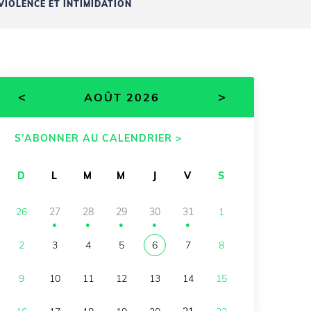
VIOLENCE ET INTIMIDATION
<
>
AOÛT 2026
S’ABONNER AU CALENDRIER >
D
L
M
M
J
V
S
26
27
28
29
30
31
1
●
●
●
●
●
2
3
4
5
6
7
8
9
10
11
12
13
14
15