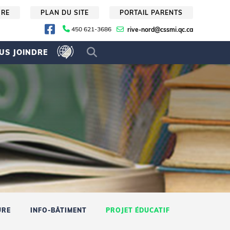
URE
PLAN DU SITE
PORTAIL PARENTS
450 621-3686
rive-nord@cssmi.qc.ca
US JOINDRE
URE
INFO-BÂTIMENT
PROJET ÉDUCATIF